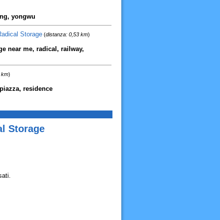
wang, yongwu
Radical Storage
(
distanza: 0,53 km
)
e near me, radical, railway,
0 km
)
 piazza, residence
l Storage
ati.