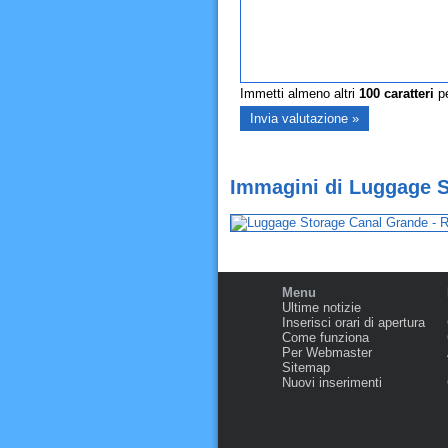
Immetti almeno altri
100
caratteri
pe
Immagini di Luggage St
Menu
Ultime notizie
Inserisci orari di apertura
Come funziona
Per Webmaster
Sitemap
Nuovi inserimenti