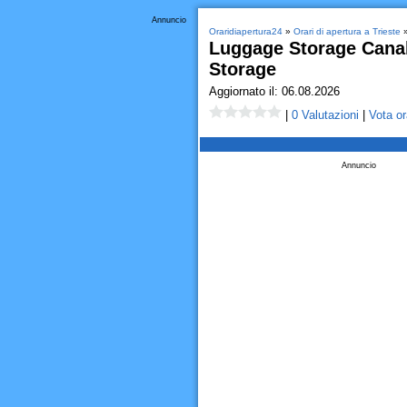
Annuncio
Oraridiapertura24
»
Orari di apertura a Trieste
»
Luggage Storage Canal
Storage
Aggiornato il: 06.08.2026
|
0 Valutazioni
|
Vota or
Annuncio