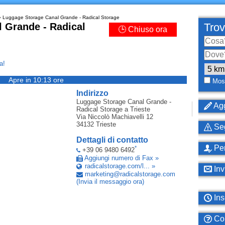
 Luggage Storage Canal Grande - Radical Storage
 Grande - Radical
Trov
🕒 Chiuso ora
a!
Apre in 10:13 ore
Most
Indirizzo
Luggage Storage Canal Grande -
Agg
Radical Storage
a Trieste
Via Niccolò Machiavelli 12
34132
Trieste
Seg
Dettagli di contatto
Per
*
+39 06 9480 6492
Aggiungi numero di Fax »
radicalstorage.com/l... »
Inv
marketing
@
radicalstorage
.
com
(Invia il messaggio ora)
Ins
Com