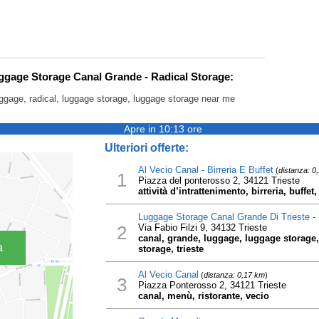
uggage Storage Canal Grande - Radical Storage:
uggage, radical, luggage storage, luggage storage near me
Apre in 10:13 ore
Ulteriori offerte:
Al Vecio Canal - Birreria E Buffet
(
distanza: 0
1
Piazza del ponterosso 2, 34121 Trieste
attività d’intrattenimento, birreria, buffet
Luggage Storage Canal Grande Di Trieste - 
2
Via Fabio Filzi 9, 34132 Trieste
canal, grande, luggage, luggage storage,
a
storage, trieste
Al Vecio Canal
(
distanza: 0,17 km
)
3
Piazza Ponterosso 2, 34121 Trieste
canal, menù, ristorante, vecio