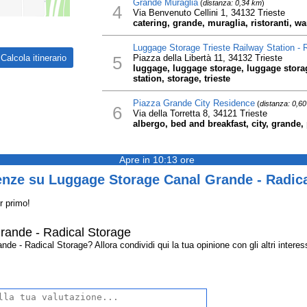
Grande Muraglia
(
distanza: 0,34 km
)
4
Via Benvenuto Cellini 1, 34132 Trieste
catering, grande, muraglia, ristoranti, 
Luggage Storage Trieste Railway Station - 
5
Piazza della Libertà 11, 34132 Trieste
luggage, luggage storage, luggage storag
station, storage, trieste
Piazza Grande City Residence
(
distanza: 0,6
6
Via della Torretta 8, 34121 Trieste
albergo, bed and breakfast, city, grande,
Apre in 10:13 ore
enze su Luggage Storage Canal Grande - Radica
r primo!
ande - Radical Storage
 - Radical Storage? Allora condividi qui la tua opinione con gli altri interess