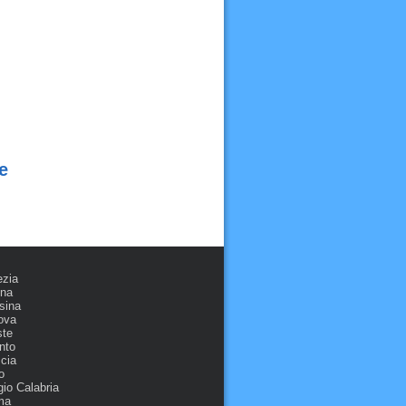
e
ezia
ona
sina
ova
ste
nto
cia
o
io Calabria
ma