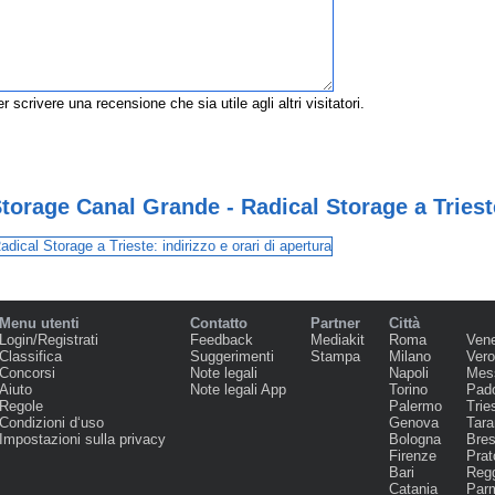
r scrivere una recensione che sia utile agli altri visitatori.
orage Canal Grande - Radical Storage a Triest
Menu utenti
Contatto
Partner
Città
Login/Registrati
Feedback
Mediakit
Roma
Ven
Classifica
Suggerimenti
Stampa
Milano
Ver
Concorsi
Note legali
Napoli
Mes
Aiuto
Note legali App
Torino
Pad
Regole
Palermo
Trie
Condizioni d‘uso
Genova
Tara
Impostazioni sulla privacy
Bologna
Bres
Firenze
Prat
Bari
Regg
Catania
Par