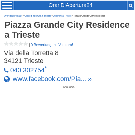
OrariDiApertura24
Oraridiapertura24
»
Orari di apertura a Trieste
»
Alberghi a Trieste
» Piazza Grande City Residence
Piazza Grande City Residence
a Trieste
|
0 Bewertungen
|
Vota ora!
Via della Torretta 8
34121
Trieste
*
040 302754
www.facebook.com/Pia... »
Annuncio