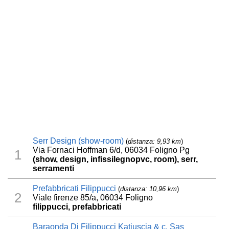
Serr Design (show-room)
(
distanza: 9,93 km
)
Via Fornaci Hoffman 6/d, 06034 Foligno Pg
1
(show, design, infissilegnopvc, room), serr,
serramenti
Prefabbricati Filippucci
(
distanza: 10,96 km
)
2
Viale firenze 85/a, 06034 Foligno
filippucci, prefabbricati
Baraonda Di Filippucci Katiuscia & c. Sas