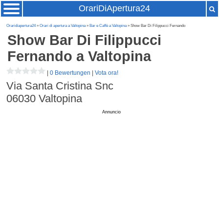
OrariDiApertura24
Oraridiapertura24
»
Orari di apertura a Valtopina
»
Bar e Caffè a Valtopina
» Show Bar Di Filippucci Fernando
Show Bar Di Filippucci
Fernando
a Valtopina
|
0 Bewertungen
|
Vota ora!
Via Santa Cristina Snc
06030
Valtopina
Annuncio