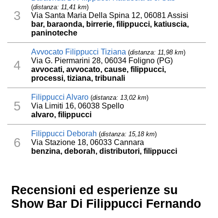
(
distanza: 11,41 km
)
3
Via Santa Maria Della Spina 12, 06081 Assisi
bar, baraonda, birrerie, filippucci, katiuscia,
paninoteche
Avvocato Filippucci Tiziana
(
distanza: 11,98 km
)
Via G. Piermarini 28, 06034 Foligno (PG)
4
avvocati, avvocato, cause, filippucci,
processi, tiziana, tribunali
Filippucci Alvaro
(
distanza: 13,02 km
)
5
Via Limiti 16, 06038 Spello
alvaro, filippucci
Filippucci Deborah
(
distanza: 15,18 km
)
6
Via Stazione 18, 06033 Cannara
benzina, deborah, distributori, filippucci
Recensioni ed esperienze su
Show Bar Di Filippucci Fernando