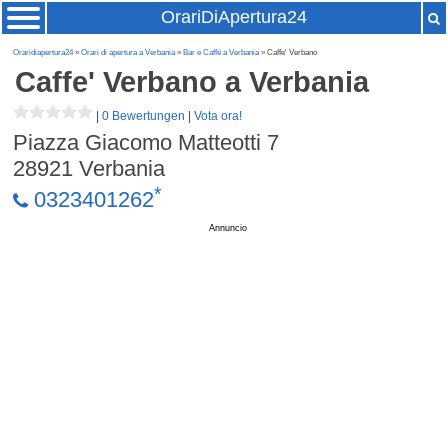
OrariDiApertura24
Oraridiapertura24
»
Orari di apertura a Verbania
»
Bar e Caffè a Verbania
» Caffe' Verbano
Caffe' Verbano
a Verbania
|
0 Bewertungen
|
Vota ora!
Piazza Giacomo Matteotti 7
28921
Verbania
*
0323401262
Annuncio