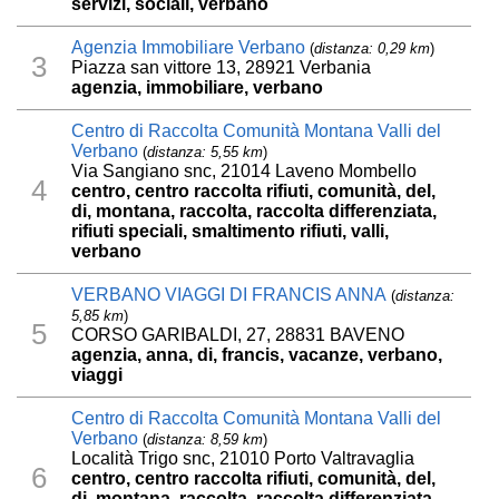
servizi, sociali, verbano
Agenzia Immobiliare Verbano
(
distanza: 0,29 km
)
3
Piazza san vittore 13, 28921 Verbania
agenzia, immobiliare, verbano
Centro di Raccolta Comunità Montana Valli del
Verbano
(
distanza: 5,55 km
)
Via Sangiano snc, 21014 Laveno Mombello
4
centro, centro raccolta rifiuti, comunità, del,
di, montana, raccolta, raccolta differenziata,
rifiuti speciali, smaltimento rifiuti, valli,
verbano
VERBANO VIAGGI DI FRANCIS ANNA
(
distanza:
5,85 km
)
5
CORSO GARIBALDI, 27, 28831 BAVENO
agenzia, anna, di, francis, vacanze, verbano,
viaggi
Centro di Raccolta Comunità Montana Valli del
Verbano
(
distanza: 8,59 km
)
Località Trigo snc, 21010 Porto Valtravaglia
6
centro, centro raccolta rifiuti, comunità, del,
di, montana, raccolta, raccolta differenziata,