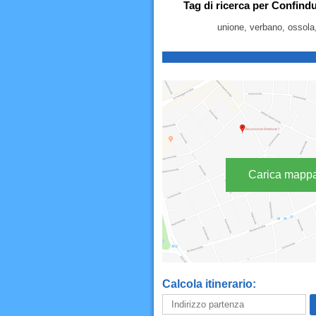
Tag di ricerca per Confind
unione, verbano, ossola,
Carica mapp
Calcola itinerario: