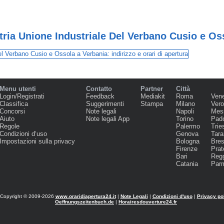
ria Unione Industriale Del Verbano Cusio e Os
Menu utenti
Contatto
Partner
Città
Login/Registrati
Feedback
Mediakit
Roma
Ven
Classifica
Suggerimenti
Stampa
Milano
Ver
Concorsi
Note legali
Napoli
Mes
Aiuto
Note legali App
Torino
Pad
Regole
Palermo
Trie
Condizioni d‘uso
Genova
Tara
Impostazioni sulla privacy
Bologna
Bres
Firenze
Prat
Bari
Regg
Catania
Par
Copyright © 2009-2026
www.oraridiapertura24.it
|
Note Legali
|
Condizioni d'uso
|
Privacy po
Oeffnungszeitenbuch.de
|
Horairesdouverture24.fr