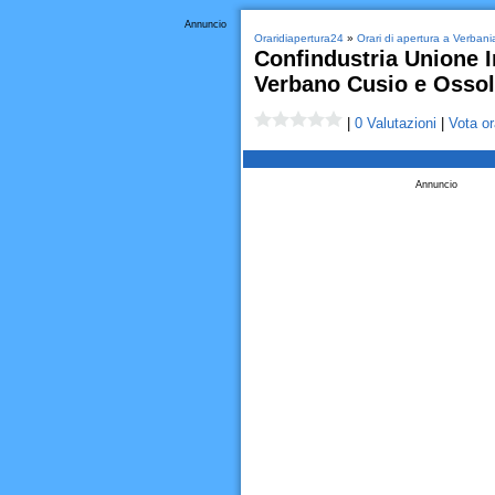
Annuncio
Oraridiapertura24
»
Orari di apertura a Verbani
Confindustria Unione I
Verbano Cusio e Osso
|
0 Valutazioni
|
Vota or
Annuncio