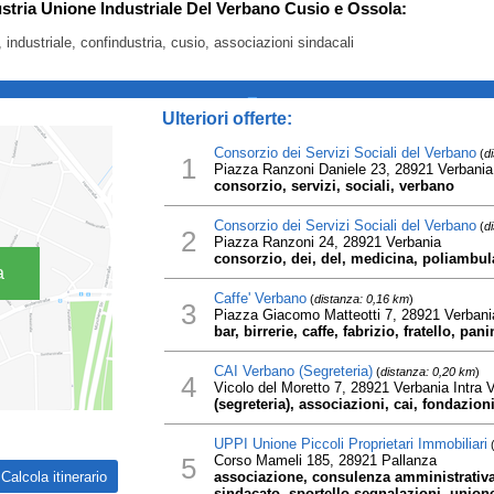
ustria Unione Industriale Del Verbano Cusio e Ossola:
 industriale, confindustria, cusio, associazioni sindacali
_
Ulteriori offerte:
Consorzio dei Servizi Sociali del Verbano
(
d
1
Piazza Ranzoni Daniele 23, 28921 Verbania
consorzio, servizi, sociali, verbano
Consorzio dei Servizi Sociali del Verbano
(
d
2
Piazza Ranzoni 24, 28921 Verbania
consorzio, dei, del, medicina, poliambula
a
Caffe' Verbano
(
distanza: 0,16 km
)
3
Piazza Giacomo Matteotti 7, 28921 Verbani
bar, birrerie, caffe, fabrizio, fratello, pa
CAI Verbano (Segreteria)
(
distanza: 0,20 km
)
4
Vicolo del Moretto 7, 28921 Verbania Intra 
(segreteria), associazioni, cai, fondazion
UPPI Unione Piccoli Proprietari Immobiliari
5
Corso Mameli 185, 28921 Pallanza
associazione, consulenza amministrativa, 
sindacato, sportello segnalazioni, union