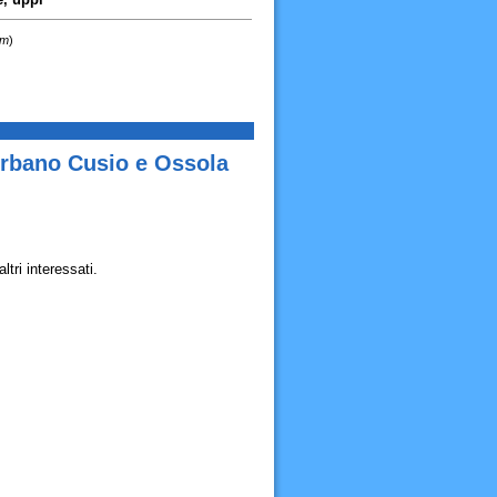
km
)
erbano Cusio e Ossola
tri interessati.