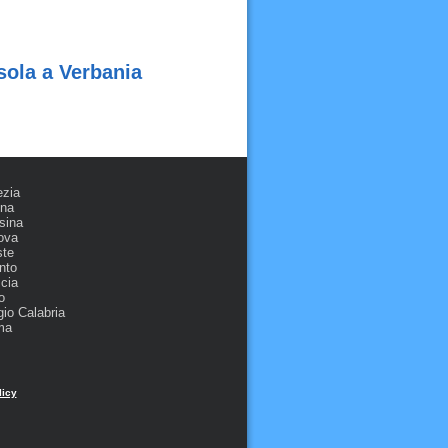
sola a Verbania
ezia
ona
sina
ova
ste
nto
cia
o
io Calabria
ma
licy