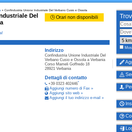
a
» Confindustria Unione Industriale Del Verbano Cusio e Ossola
ndustriale Del
Trov
🕒 Orari non disponibili
la
a!
_
Most
Indirizzo
Confindustria Unione Industriale Del
Verbano Cusio e Ossola
a Verbania
Agg
Corso Mameli Goffredo 18
28921
Verbania
Seg
Dettagli di contatto
*
+39 0323 402446
Per
Aggiungi numero di Fax »
Aggiungi sito web »
Aggiungi il tuo indirizzo e-mail »
Ins
Com
Log