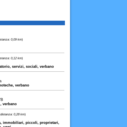
istanza: 0,09 km
)
istanza: 0,12 km
)
torio, servizi, sociali, verbano
a
ninoteche, verbano
VB
i, verbano
(
distanza: 0,28 km
)
immobiliari, piccoli, proprietari,
e, uppi