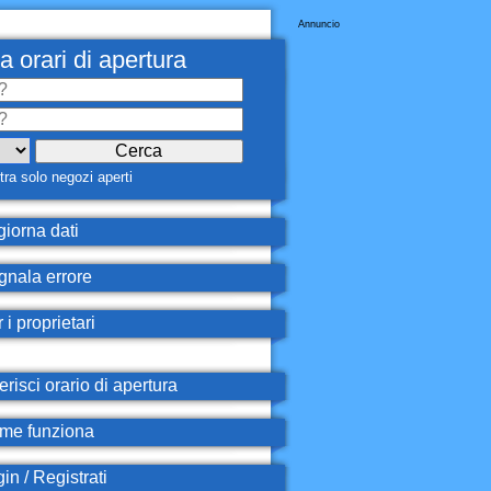
Annuncio
a orari di apertura
ra solo negozi aperti
iorna dati
nala errore
 i proprietari
erisci orario di apertura
e funziona
in / Registrati