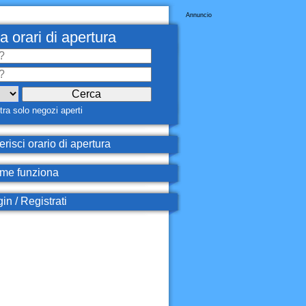
Annuncio
a orari di apertura
ra solo negozi aperti
erisci orario di apertura
e funziona
in / Registrati