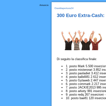
Annuncio
Oraridiapertura24
300 Euro Extra-Cash: i
Di seguito la classifica finale:
1. posto Mark 5.500 inserzion
2. posto misterorari 3.852 ins
3. posto paoladiet 3.412 inser
4. posto ballelli81 2.612 inser
5. posto Gylaweb 2.447 inser
6. posto commark 2.217 inser
7. posto JACKIE2013 995 inse
8. posto arkety 991 inserzioni
9. posto redq 267 inserzioni -
10. posto bae81 120 inserzion