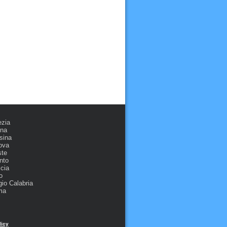
ezia
ona
sina
ova
ste
nto
cia
o
io Calabria
ma
licy