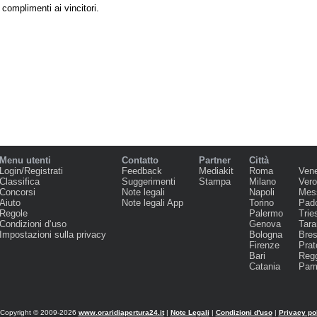
 complimenti ai vincitori.
Menu utenti
Contatto
Partner
Città
Login/Registrati
Feedback
Mediakit
Roma
Ven
Classifica
Suggerimenti
Stampa
Milano
Ver
Concorsi
Note legali
Napoli
Mes
Aiuto
Note legali App
Torino
Pad
Regole
Palermo
Trie
Condizioni d‘uso
Genova
Tara
Impostazioni sulla privacy
Bologna
Bres
Firenze
Prat
Bari
Regg
Catania
Par
Copyright © 2009-2026
www.oraridiapertura24.it
|
Note Legali
|
Condizioni d'uso
|
Privacy po