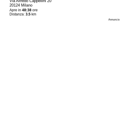
Via Alfredo Cappellini 20
20124 Milano
Apre in
48:38
ore
Distanza:
3.5
km
Annuncio