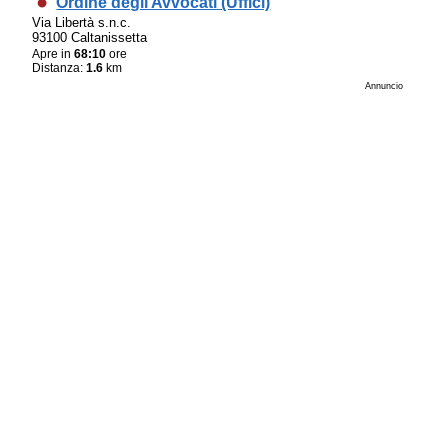
Ordine degli Avvocati (Uffici)
Via Libertà s.n.c.
93100 Caltanissetta
Apre in
68:10
ore
Distanza:
1.6
km
Annuncio