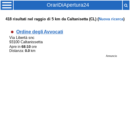
OrariDiApertura24
418
risultati nel raggio di
5 km
da
Caltanisetta (CL)
(
Nuova ricerca
)
Ordine degli Avvocati
Via Libertà snc
93100 Caltanissetta
Apre in
68:10
ore
Distanza:
0.0
km
Annuncio