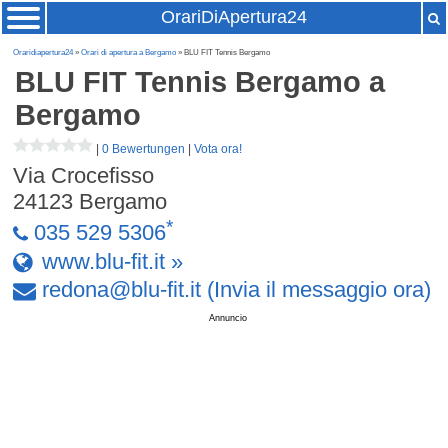
OrariDiApertura24
Oraridiapertura24
»
Orari di apertura a Bergamo
» BLU FIT Tennis Bergamo
BLU FIT Tennis Bergamo
a
Bergamo
|
0 Bewertungen
|
Vota ora!
Via Crocefisso
24123
Bergamo
*
035 529 5306
www.blu-fit.it »
redona
@
blu-fit
.
it
(Invia il messaggio ora)
Annuncio