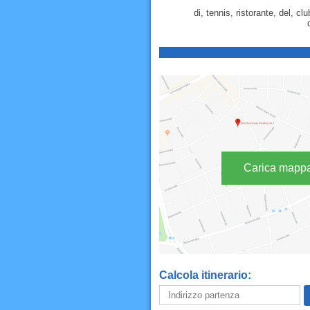
di, tennis, ristorante, del, clu
Carica mapp
Calcola itinerario: