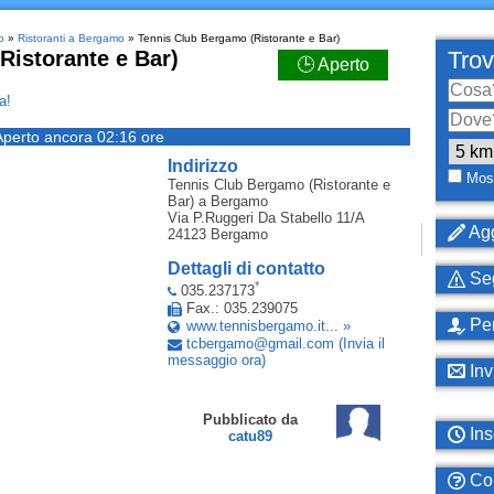
o
»
Ristoranti a Bergamo
» Tennis Club Bergamo (Ristorante e Bar)
Ristorante e Bar)
Trov
🕒 Aperto
a!
Aperto ancora 02:16 ore
Indirizzo
Most
Tennis Club Bergamo (Ristorante e
Bar)
a Bergamo
Via P.Ruggeri Da Stabello 11/A
Agg
24123
Bergamo
Dettagli di contatto
Seg
*
035.237173
Fax.: 035.239075
Per
www.tennisbergamo.it... »
tcbergamo
@
gmail
.
com
(Invia il
messaggio ora)
Inv
Pubblicato da
Ins
catu89
Com