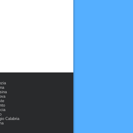
ezia
ona
sina
ova
ste
nto
cia
o
io Calabria
ma