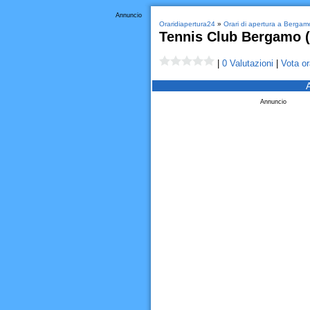
Annuncio
Oraridiapertura24
»
Orari di apertura a Bergam
Tennis Club Bergamo (
|
0 Valutazioni
|
Vota or
Annuncio