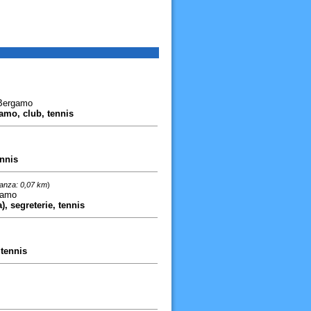
 Bergamo
amo, club, tennis
ennis
tanza: 0,07 km
)
gamo
), segreterie, tennis
)
 tennis