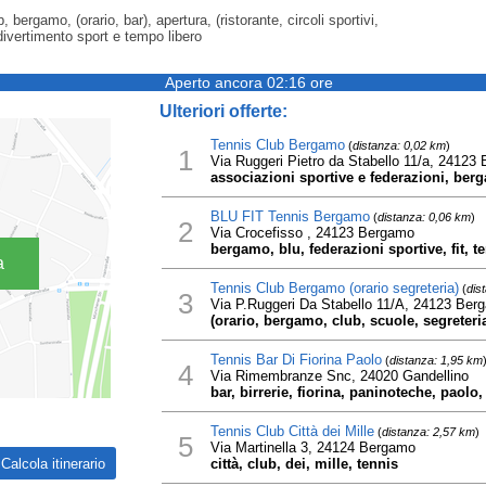
b, bergamo, (orario, bar), apertura, (ristorante, circoli sportivi,
divertimento sport e tempo libero
Aperto ancora 02:16 ore
Ulteriori offerte:
Tennis Club Bergamo
(
distanza: 0,02 km
)
1
Via Ruggeri Pietro da Stabello 11/a, 24123
associazioni sportive e federazioni, berg
BLU FIT Tennis Bergamo
(
distanza: 0,06 km
)
2
Via Crocefisso , 24123 Bergamo
bergamo, blu, federazioni sportive, fit, t
a
Tennis Club Bergamo (orario segreteria)
(
dis
3
Via P.Ruggeri Da Stabello 11/A, 24123 Ber
(orario, bergamo, club, scuole, segreteria
Tennis Bar Di Fiorina Paolo
(
distanza: 1,95 km
4
Via Rimembranze Snc, 24020 Gandellino
bar, birrerie, fiorina, paninoteche, paolo,
Tennis Club Città dei Mille
(
distanza: 2,57 km
)
5
Via Martinella 3, 24124 Bergamo
città, club, dei, mille, tennis