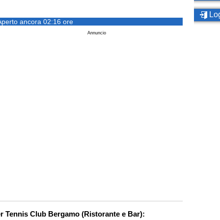
Log
Aperto ancora 02:16 ore
Annuncio
er Tennis Club Bergamo (Ristorante e Bar):