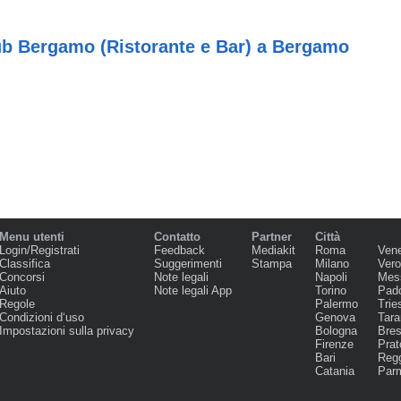
ub Bergamo (Ristorante e Bar) a Bergamo
Menu utenti
Contatto
Partner
Città
Login/Registrati
Feedback
Mediakit
Roma
Ven
Classifica
Suggerimenti
Stampa
Milano
Ver
Concorsi
Note legali
Napoli
Mes
Aiuto
Note legali App
Torino
Pad
Regole
Palermo
Trie
Condizioni d‘uso
Genova
Tara
Impostazioni sulla privacy
Bologna
Bres
Firenze
Prat
Bari
Regg
Catania
Par