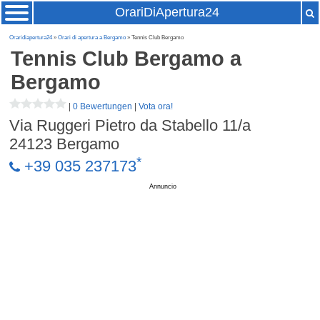
OrariDiApertura24
Oraridiapertura24
»
Orari di apertura a Bergamo
» Tennis Club Bergamo
Tennis Club Bergamo
a
Bergamo
|
0 Bewertungen
|
Vota ora!
Via Ruggeri Pietro da Stabello 11/a
24123
Bergamo
*
+39 035 237173
Annuncio