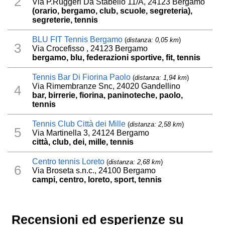
2
Via P.Ruggeri Da Stabello 11/A, 24123 Bergamo
(orario, bergamo, club, scuole, segreteria),
segreterie, tennis
BLU FIT Tennis Bergamo
(
distanza: 0,05 km
)
3
Via Crocefisso , 24123 Bergamo
bergamo, blu, federazioni sportive, fit, tennis
Tennis Bar Di Fiorina Paolo
(
distanza: 1,94 km
)
Via Rimembranze Snc, 24020 Gandellino
4
bar, birrerie, fiorina, paninoteche, paolo,
tennis
Tennis Club Città dei Mille
(
distanza: 2,58 km
)
5
Via Martinella 3, 24124 Bergamo
città, club, dei, mille, tennis
Centro tennis Loreto
(
distanza: 2,68 km
)
6
Via Broseta s.n.c., 24100 Bergamo
campi, centro, loreto, sport, tennis
Recensioni ed esperienze su