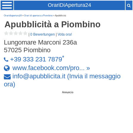
OrariDiApertura24
Oraridiapertura24
»
Orari di apertura a Piombino
» Apubblicità
Apubblicità
a Piombino
|
0 Bewertungen
|
Vota ora!
Lungomare Marconi 236a
57025
Piombino
*
+39 333 231 7879
www.facebook.com/pro... »
info
@
apubblicita
.
it
(Invia il messaggio
ora)
Annuncio