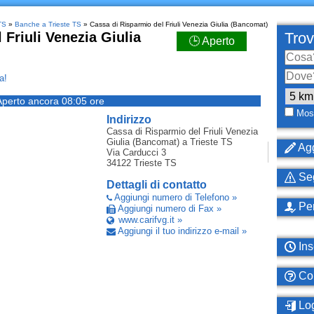
TS
»
Banche a Trieste TS
» Cassa di Risparmio del Friuli Venezia Giulia (Bancomat)
 Friuli Venezia Giulia
Trov
🕒 Aperto
a!
Aperto ancora 08:05 ore
Most
Indirizzo
Cassa di Risparmio del Friuli Venezia
Giulia (Bancomat)
a Trieste TS
Agg
Via Carducci 3
34122
Trieste TS
Seg
Dettagli di contatto
Aggiungi numero di Telefono »
Per
Aggiungi numero di Fax »
www.carifvg.it »
Aggiungi il tuo indirizzo e-mail »
Ins
Com
Log