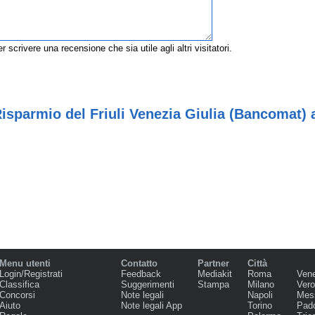
r scrivere una recensione che sia utile agli altri visitatori.
isparmio del Friuli Venezia Giulia (Bancomat) 
Menu utenti
Contatto
Partner
Città
Login/Registrati
Feedback
Mediakit
Roma
Ven
Classifica
Suggerimenti
Stampa
Milano
Ver
Concorsi
Note legali
Napoli
Mes
Aiuto
Note legali App
Torino
Pad