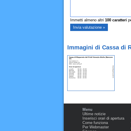
Immetti almeno altri
100
caratteri
pe
Immagini di Cassa di R
Menu
Ultime notizie
Inserisci orari di apertura
Come funziona
Per Webmaster