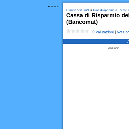
Annuncio
Oraridiapertura24
»
Orari di apertura a Trieste 
Cassa di Risparmio del
(Bancomat)
|
0 Valutazioni
|
Vota or
Annuncio