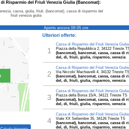
 di Risparmio del Friuli Venezia Giulia (Bancomat):
enezia, cassa, giulia, friuli, (bancomat), cassa di risparmio del
friuli venezia giulia
Aperto ancora 08:05 ore
Ulteriori offerte:
Cassa di Risparmio del Friuli Venezia Giuli
1
Piazza della Repubblica 2, 34122 Trieste T
(bancomat), bancomat, cassa, cassa di ris
del, di, friuli, giulia, risparmio, venezia
Cassa di Risparmio del Friuli Venezia Giuli
2
Via Niccolo' Machiavelli 4, 34132 Trieste T
a
(bancomat), bancomat, cassa, cassa di ris
del, di, friuli, giulia, risparmio, venezia
Cassa di Risparmio del Friuli Venezia Giuli
3
Piazza della Borsa 15/A, 34121 Trieste TS
(bancomat), bancomat, cassa, cassa di ris
del, di, friuli, giulia, risparmio, venezia
Cassa di Risparmio del Friuli Venezia Giuli
4
Viale XX Settembre 35, 34126 Trieste TS
(bancomat), bancomat, cassa, cassa di ris
del, di, friuli, giulia, risparmio, venezia