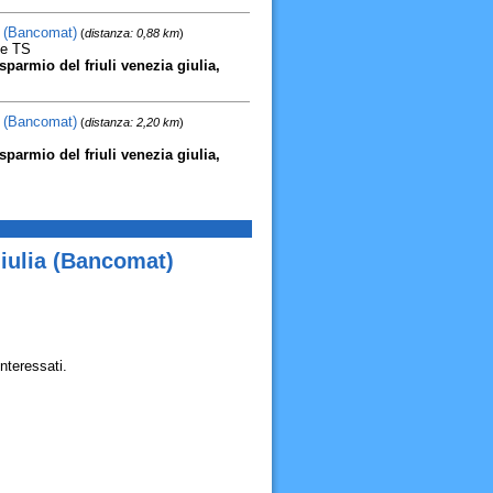
a (Bancomat)
(
distanza: 0,88 km
)
te TS
parmio del friuli venezia giulia,
a (Bancomat)
(
distanza: 2,20 km
)
parmio del friuli venezia giulia,
Giulia (Bancomat)
nteressati.