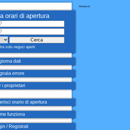
Annuncio
a orari di apertura
ra solo negozi aperti
iorna dati
nala errore
 i proprietari
erisci orario di apertura
e funziona
in / Registrati