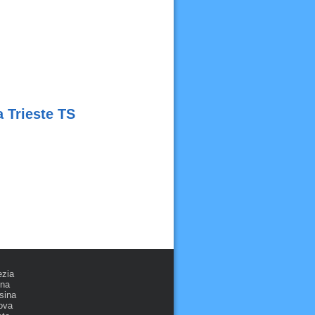
a Trieste TS
ezia
ona
sina
ova